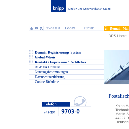
Domain-Man
ENGLISH
LOGIN
SUCHE
DRS-Home
Domain-Registrierungs-System
Global-Whois
Kontakt / Impressum / Rechtliches
AGB für Domains
Nutzungsbestimmungen
Datenschutzerklärung
Cookie-Richtlinie
Postalisc
Knipp M
Technol
Martin-
44227 D
Deutsch