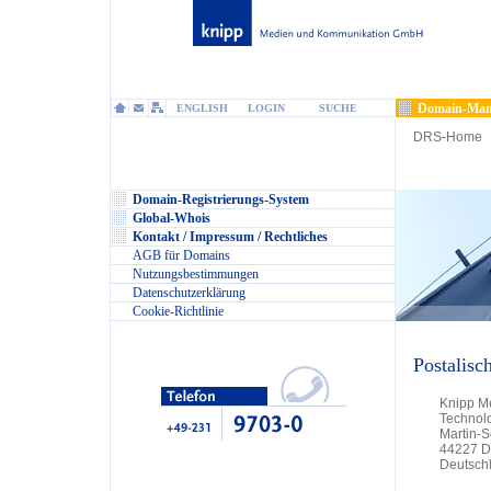
Domain-Man
ENGLISH
LOGIN
SUCHE
DRS-Home
Domain-Registrierungs-System
Global-Whois
Kontakt / Impressum / Rechtliches
AGB für Domains
Nutzungsbestimmungen
Datenschutzerklärung
Cookie-Richtlinie
Postalisc
Knipp M
Technol
Martin-
44227 D
Deutsch