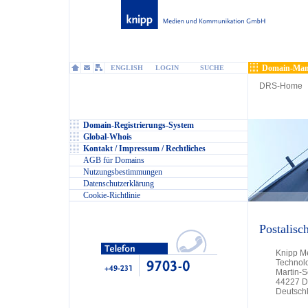
Domain-Man
ENGLISH
LOGIN
SUCHE
DRS-Home
Domain-Registrierungs-System
Global-Whois
Kontakt / Impressum / Rechtliches
AGB für Domains
Nutzungsbestimmungen
Datenschutzerklärung
Cookie-Richtlinie
Postalisc
Knipp M
Technol
Martin-
44227 D
Deutsch