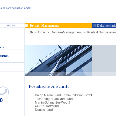
Domain-Management
Dokumentatio
SUCHE
DRS-Home
>
Domain-Management
>
Kontakt / Impressum 
tem
tliches
Postalische Anschrift
Knipp Medien und Kommunikation GmbH
TechnologieParkDortmund
Martin-Schmeißer-Weg 9
44227 Dortmund
Deutschland