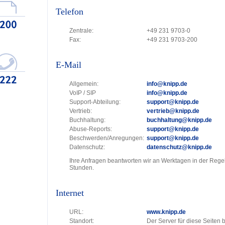
Telefon
Zentrale:
+49 231 9703-0
Fax:
+49 231 9703-200
E-Mail
Allgemein:
info@knipp.de
VoIP / SIP
info@knipp.de
Support-Abteilung:
support@knipp.de
Vertrieb:
vertrieb@knipp.de
Buchhaltung:
buchhaltung@knipp.de
Abuse-Reports:
support@knipp.de
Beschwerden/Anregungen:
support@knipp.de
Datenschutz:
datenschutz@knipp.de
Ihre Anfragen beantworten wir an Werktagen in der Rege
Stunden.
Internet
URL:
www.knipp.de
Standort:
Der Server für diese Seiten 