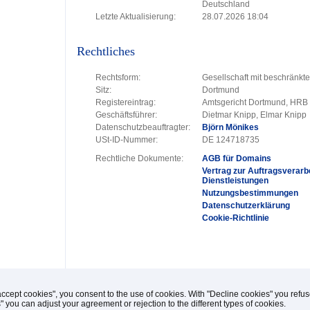
Deutschland
Letzte Aktualisierung:
28.07.2026 18:04
Rechtliches
Rechtsform:
Gesellschaft mit beschränkt
Sitz:
Dortmund
Registereintrag:
Amtsgericht Dortmund, HRB
Geschäftsführer:
Dietmar Knipp, Elmar Knipp
Datenschutzbeauftragter:
Björn Mönikes
USt-ID-Nummer:
DE 124718735
Rechtliche Dokumente:
AGB für Domains
Vertrag zur Auftragsverarbe
Dienstleistungen
Nutzungsbestimmungen
Datenschutzerklärung
Cookie-Richtlinie
accept cookies", you consent to the use of cookies. With "Decline cookies" you ref
s" you can adjust your agreement or rejection to the different types of cookies.