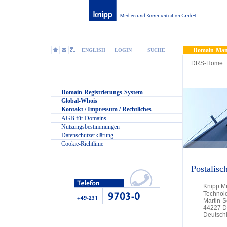
Domain-Man
ENGLISH
LOGIN
SUCHE
DRS-Home
Domain-Registrierungs-System
Global-Whois
Kontakt / Impressum / Rechtliches
AGB für Domains
Nutzungsbestimmungen
Datenschutzerklärung
Cookie-Richtlinie
Postalisc
Knipp M
Technol
Martin-
44227 D
Deutsch