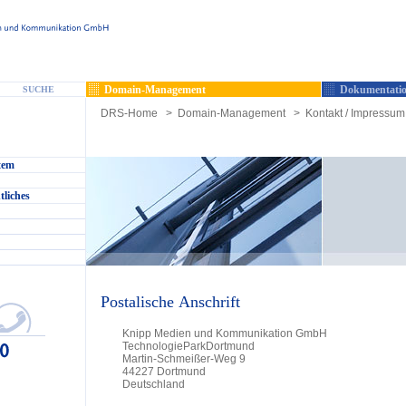
Domain-Management
Dokumentatio
SUCHE
DRS-Home
>
Domain-Management
>
Kontakt / Impressum 
tem
tliches
Postalische Anschrift
Knipp Medien und Kommunikation GmbH
TechnologieParkDortmund
Martin-Schmeißer-Weg 9
44227 Dortmund
Deutschland