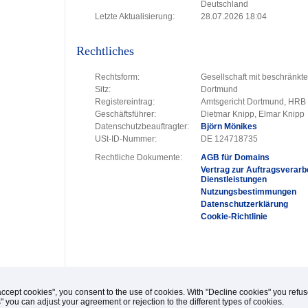
Deutschland
Letzte Aktualisierung:
28.07.2026 18:04
Rechtliches
Rechtsform:
Gesellschaft mit beschränkt
Sitz:
Dortmund
Registereintrag:
Amtsgericht Dortmund, HRB
Geschäftsführer:
Dietmar Knipp, Elmar Knipp
Datenschutzbeauftragter:
Björn Mönikes
USt-ID-Nummer:
DE 124718735
Rechtliche Dokumente:
AGB für Domains
Vertrag zur Auftragsverarbe
Dienstleistungen
Nutzungsbestimmungen
Datenschutzerklärung
Cookie-Richtlinie
accept cookies", you consent to the use of cookies. With "Decline cookies" you ref
s" you can adjust your agreement or rejection to the different types of cookies.