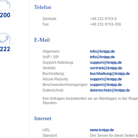
Telefon
Zentrale:
+49 231 9703-0
Fax:
+49 231 9703-200
E-Mail
Allgemein:
info@knipp.de
VoIP / SIP
info@knipp.de
Support-Abteilung:
support@knipp.de
Vertrieb:
vertrieb@knipp.de
Buchhaltung:
buchhaltung@knipp.de
Abuse-Reports:
support@knipp.de
Beschwerden/Anregungen:
support@knipp.de
Datenschutz:
datenschutz@knipp.de
Ihre Anfragen beantworten wir an Werktagen in der Rege
Stunden.
Internet
URL:
www.knipp.de
Standort:
Der Server für diese Seiten 