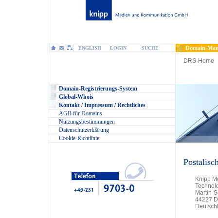
Domain-Man
ENGLISH
LOGIN
SUCHE
DRS-Home
Domain-Registrierungs-System
Global-Whois
Kontakt / Impressum / Rechtliches
AGB für Domains
Nutzungsbestimmungen
Datenschutzerklärung
Cookie-Richtlinie
Postalisc
Knipp M
Technol
Martin-
44227 D
Deutsch