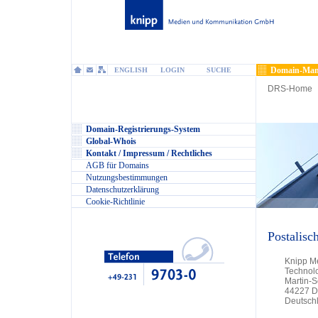
Domain-Man
ENGLISH
LOGIN
SUCHE
DRS-Home
Domain-Registrierungs-System
Global-Whois
Kontakt / Impressum / Rechtliches
AGB für Domains
Nutzungsbestimmungen
Datenschutzerklärung
Cookie-Richtlinie
Postalisc
Knipp M
Technol
Martin-
44227 D
Deutsch