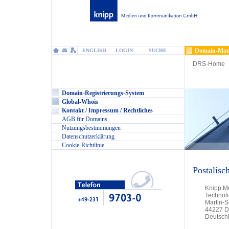
Domain-Man
ENGLISH
LOGIN
SUCHE
DRS-Home
Domain-Registrierungs-System
Global-Whois
Kontakt / Impressum / Rechtliches
AGB für Domains
Nutzungsbestimmungen
Datenschutzerklärung
Cookie-Richtlinie
Postalisc
Knipp M
Technol
Martin-
44227 D
Deutsch