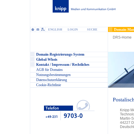
Domain-Man
ENGLISH
LOGIN
SUCHE
DRS-Home
Domain-Registrierungs-System
Global-Whois
Kontakt / Impressum / Rechtliches
AGB für Domains
Nutzungsbestimmungen
Datenschutzerklärung
Cookie-Richtlinie
Postalisc
Knipp M
Technol
Martin-
44227 D
Deutsch