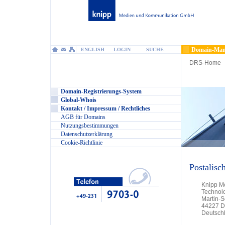
Domain-Man
ENGLISH
LOGIN
SUCHE
DRS-Home
Domain-Registrierungs-System
Global-Whois
Kontakt / Impressum / Rechtliches
AGB für Domains
Nutzungsbestimmungen
Datenschutzerklärung
Cookie-Richtlinie
Postalisc
Knipp M
Technol
Martin-
44227 D
Deutsch