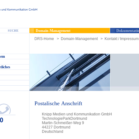
Domain-Management
Dokumentatio
SUCHE
DRS-Home
>
Domain-Management
>
Kontakt / Impressum 
tem
tliches
Postalische Anschrift
Knipp Medien und Kommunikation GmbH
TechnologieParkDortmund
Martin-Schmeißer-Weg 9
44227 Dortmund
Deutschland