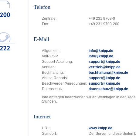
Telefon
Zentrale:
+49 231 9703-0
Fax:
+49 231 9703-200
E-Mail
Allgemein:
info@knipp.de
VoIP / SIP
info@knipp.de
Support-Abteilung:
support@knipp.de
Vertrieb:
vertrieb@knipp.de
Buchhaltung:
buchhaltung@knipp.de
Abuse-Reports:
support@knipp.de
Beschwerden/Anregungen:
support@knipp.de
Datenschutz:
datenschutz@knipp.de
Ihre Anfragen beantworten wir an Werktagen in der Rege
Stunden.
Internet
URL:
www.knipp.de
Standort:
Der Server für diese Seiten 