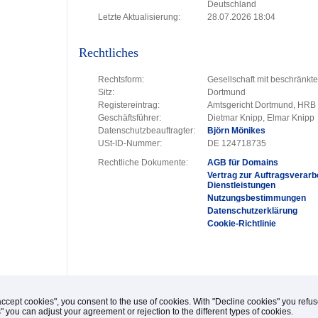
Deutschland
Letzte Aktualisierung:
28.07.2026 18:04
Rechtliches
Rechtsform:
Gesellschaft mit beschränkt
Sitz:
Dortmund
Registereintrag:
Amtsgericht Dortmund, HRB
Geschäftsführer:
Dietmar Knipp, Elmar Knipp
Datenschutzbeauftragter:
Björn Mönikes
USt-ID-Nummer:
DE 124718735
Rechtliche Dokumente:
AGB für Domains
Vertrag zur Auftragsverarbe
Dienstleistungen
Nutzungsbestimmungen
Datenschutzerklärung
Cookie-Richtlinie
accept cookies", you consent to the use of cookies. With "Decline cookies" you ref
s" you can adjust your agreement or rejection to the different types of cookies.