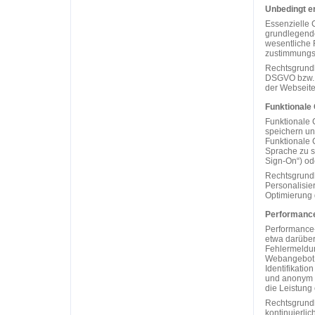
Unbedingt e
Essenzielle 
grundlegende
wesentliche F
zustimmungsp
Rechtsgrundla
DSGVO bzw. d
der Webseite 
Funktionale
Funktionale 
speichern un
Funktionale 
Sprache zu s
Sign-On“) od
Rechtsgrundl
Personalisie
Optimierung d
Performance
Performance-
etwa darüber
Fehlermeldun
Webangebot i
Identifikati
und anonym a
die Leistung
Rechtsgrundl
kontinuierlic