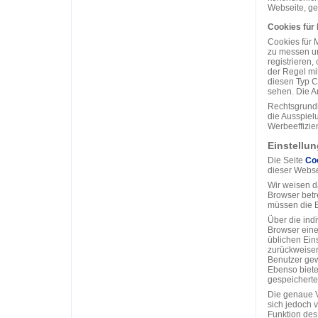
Webseite, gem
Cookies für
Cookies für 
zu messen un
registrieren
der Regel mit
diesen Typ C
sehen. Die An
Rechtsgrundl
die Ausspiel
Werbeeffizien
Einstellu
Die Seite
Co
dieser Webse
Wir weisen d
Browser betr
müssen die 
Über die ind
Browser eine
üblichen Ein
zurückweisen
Benutzer gew
Ebenso biete
gespeicherte
Die genaue V
sich jedoch 
Funktion des 