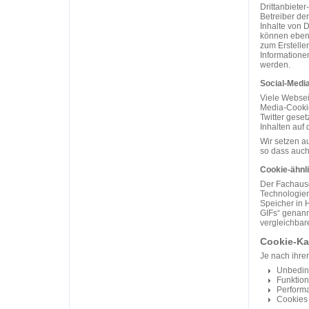
Drittanbiete
Betreiber de
Inhalte von D
können ebens
zum Erstelle
Informationen
werden.
Social-Medi
Viele Websei
Media-Cookie
Twitter gese
Inhalten auf 
Wir setzen a
so dass auch
Cookie-ähnl
Der Fachausd
Technologien
Speicher in 
GIFs“ genannt
vergleichbar
Cookie-Ka
Je nach ihrer
Unbeding
Funktion
Perform
Cookies 