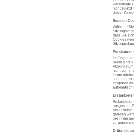
Cookies werd
Persistente C
nicht zuletz
dieser Katego
Session-Coo
Während Sie 
Sitzungskenn
dass Sie sic
Cookies werd
Sitzungsdaue
Persistente
Im Gegensatz
persistenten
Ablaufdatum 
nicht vorher 
Ihrem nächst
schnelleren 
eingeben müs
automatisch i
Erstanbiete
Erstanbieter
ausgestellt. 
Adressleiste
gelesen werd
bei Ihrem nä
vorgenommen
Drittanbiete