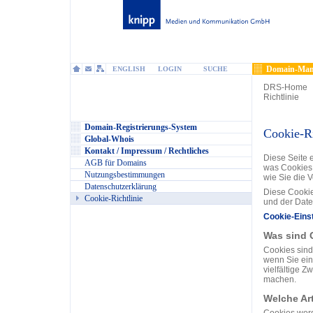
Domain-Man
ENGLISH
LOGIN
SUCHE
DRS-Home
Richtlinie
Domain-Registrierungs-System
Cookie-Ri
Global-Whois
Kontakt / Impressum / Rechtliches
Diese Seite 
AGB für Domains
was Cookies 
Nutzungsbestimmungen
wie Sie die 
Datenschutzerklärung
Diese Cookie
Cookie-Richtlinie
und der Daten
Cookie-Eins
Was sind 
Cookies sind 
wenn Sie ein
vielfältige Z
machen.
Welche Ar