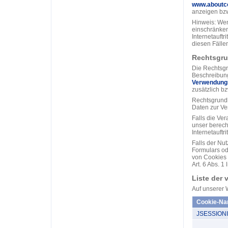
www.aboutco
anzeigen bzw
Hinweis: Wen
einschränken
Internetauftr
diesen Fällen
Rechtsgru
Die Rechtsgr
Beschreibung
Verwendung
zusätzlich b
Rechtsgrundla
Daten zur Ve
Falls die Ver
unser berecht
Internetauftri
Falls der Nu
Formulars od
von Cookies e
Art. 6 Abs. 1 
Liste der
Auf unserer 
Cookie-N
JSESSION