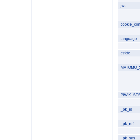
jwt
cookie_con
language
csfcfc
MATOMO_
PIWIK_SE
_pk_id
_pk_ref
_pk_ses