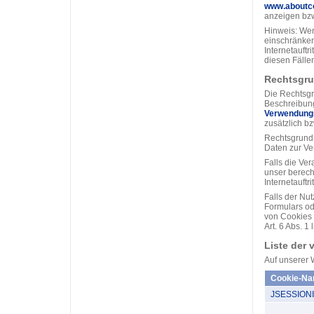
www.aboutco
anzeigen bzw
Hinweis: Wen
einschränken
Internetauftr
diesen Fällen
Rechtsgru
Die Rechtsgr
Beschreibung
Verwendung
zusätzlich b
Rechtsgrundla
Daten zur Ve
Falls die Ver
unser berecht
Internetauftri
Falls der Nu
Formulars od
von Cookies e
Art. 6 Abs. 1 
Liste der
Auf unserer 
Cookie-N
JSESSION