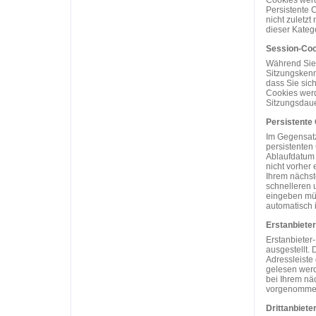
Cookies werd
Persistente C
nicht zuletz
dieser Katego
Session-Coo
Während Sie 
Sitzungskenn
dass Sie sic
Cookies werd
Sitzungsdaue
Persistente
Im Gegensatz
persistenten
Ablaufdatum 
nicht vorher 
Ihrem nächst
schnelleren 
eingeben müs
automatisch i
Erstanbiete
Erstanbieter
ausgestellt. 
Adressleiste
gelesen werd
bei Ihrem nä
vorgenommen
Drittanbiete