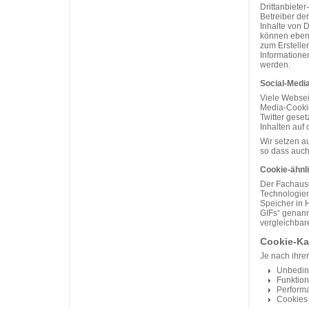
Drittanbiete
Betreiber de
Inhalte von D
können ebens
zum Erstelle
Informationen
werden.
Social-Medi
Viele Websei
Media-Cookie
Twitter gese
Inhalten auf 
Wir setzen a
so dass auch
Cookie-ähnl
Der Fachausd
Technologien
Speicher in 
GIFs“ genannt
vergleichbar
Cookie-Ka
Je nach ihrer
Unbeding
Funktion
Perform
Cookies 