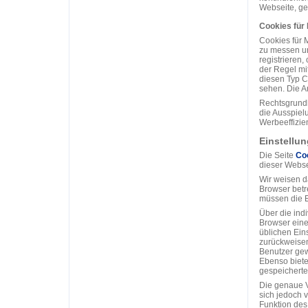
Webseite, gem
Cookies für
Cookies für 
zu messen un
registrieren
der Regel mit
diesen Typ C
sehen. Die An
Rechtsgrundl
die Ausspiel
Werbeeffizien
Einstellu
Die Seite
Co
dieser Webse
Wir weisen d
Browser betr
müssen die 
Über die ind
Browser eine
üblichen Ein
zurückweisen
Benutzer gew
Ebenso biete
gespeicherte
Die genaue V
sich jedoch 
Funktion des 