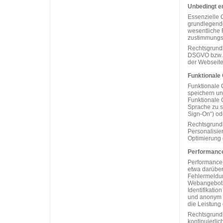
Unbedingt e
Essenzielle 
grundlegende
wesentliche F
zustimmungsp
Rechtsgrundla
DSGVO bzw. d
der Webseite 
Funktionale
Funktionale 
speichern un
Funktionale 
Sprache zu s
Sign-On“) od
Rechtsgrundl
Personalisie
Optimierung d
Performance
Performance-
etwa darüber
Fehlermeldun
Webangebot i
Identifikati
und anonym a
die Leistung
Rechtsgrundl
kontinuierlic