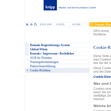
Domain-Man
ENGLISH
LOGIN
SUCHE
DRS-Home
Richtlinie
Domain-Registrierungs-System
Cookie-Ri
Global-Whois
Kontakt / Impressum / Rechtliches
Diese Seite 
AGB für Domains
was Cookies 
Nutzungsbestimmungen
wie Sie die 
Datenschutzerklärung
Diese Cookie
Cookie-Richtlinie
und der Daten
Cookie-Eins
Was sind 
Cookies sind 
wenn Sie ein
vielfältige Z
machen.
Welche Ar