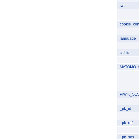
jwt
cookie_con
language
csfcfc
MATOMO_
PIWIK_SE
_pk_id
_pk_ref
_pk_ses