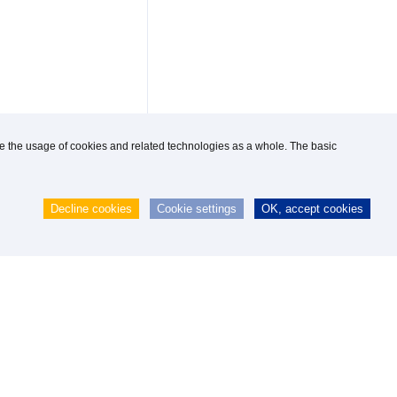
use the usage of cookies and related technologies as a whole. The basic
Decline cookies
Cookie settings
OK, accept cookies
H
|
webmaster@knipp.de