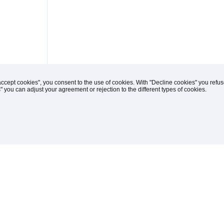
accept cookies", you consent to the use of cookies. With "Decline cookies" you ref
s" you can adjust your agreement or rejection to the different types of cookies.
iches
(C) 1996-2026 Knipp Medien und Kommunikation Gmb