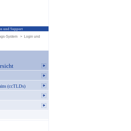
n und Support
ngs-System
>
Login und
sicht
ins (ccTLDs)