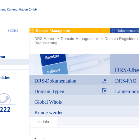
Domain-Management
Dokumentatio
SUCHE
DRS-Home
>
Domain-Management
>
Domain-Registrieru
Registrierung
tem
DRS-Über
tliches
DRS-Dokumentation
DRS-FAQ
Domain-Typen
Länderdoma
Global Whois
Kunde werden
Link-Info: