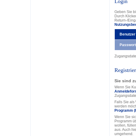
Login
Geben Sie bi
Durch Klicke
Return-/Eing
Nutzungsbe
Benutzer
Passwort
Zugangsdat
Registrie
Sie sind z
Wenn Sie Kun
Anmeldefor
Zugangsdate
Falls Sie al
werden möcht
Programm (
Wenn Sie sic
Programm üb
wollen, fülle
aus. Auch hi
umgehend.