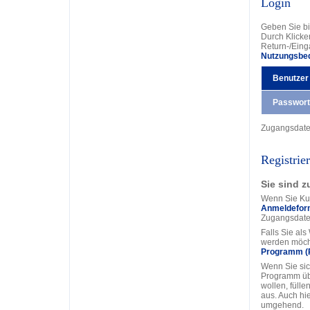
Login
Geben Sie bi
Durch Klicke
Return-/Eing
Nutzungsbe
Benutzer
Passwort
Zugangsdat
Registrie
Sie sind z
Wenn Sie Kun
Anmeldefor
Zugangsdate
Falls Sie al
werden möcht
Programm (
Wenn Sie sic
Programm üb
wollen, fülle
aus. Auch hi
umgehend.