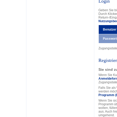
Login
Geben Sie bi
Durch Klicke
Return-/Eing
Nutzungsbe
Benutzer
Passwort
Zugangsdat
Registrie
Sie sind z
Wenn Sie Kun
Anmeldefor
Zugangsdate
Falls Sie al
werden möcht
Programm (
Wenn Sie sic
Programm üb
wollen, fülle
aus. Auch hi
umgehend.