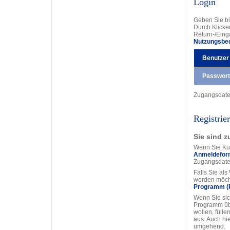
Login
Geben Sie bi
Durch Klicke
Return-/Eing
Nutzungsbe
Benutzer
Passwort
Zugangsdat
Registrie
Sie sind z
Wenn Sie Kun
Anmeldefor
Zugangsdate
Falls Sie al
werden möcht
Programm (
Wenn Sie sic
Programm üb
wollen, fülle
aus. Auch hi
umgehend.