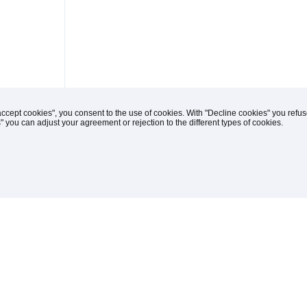
accept cookies", you consent to the use of cookies. With "Decline cookies" you ref
s" you can adjust your agreement or rejection to the different types of cookies.
iches
(C) 1996-2026 Knipp Medien und Kommunikation Gmb