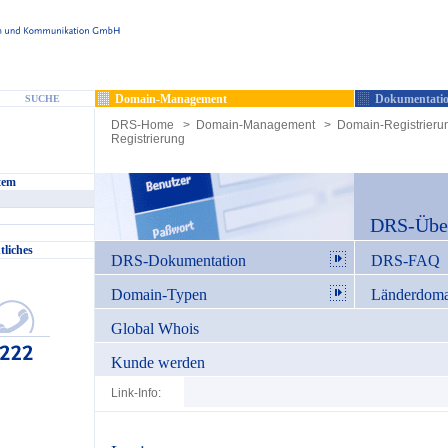
Domain-Management
Dokumentatio
SUCHE
DRS-Home
>
Domain-Management
>
Domain-Registrieru
Registrierung
tem
DRS-Über
tliches
DRS-Dokumentation
DRS-FAQ
Domain-Typen
Länderdoma
Global Whois
Kunde werden
Link-Info: