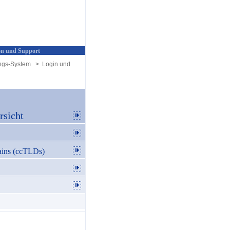
n und Support
ngs-System
>
Login und
sicht
ins (ccTLDs)