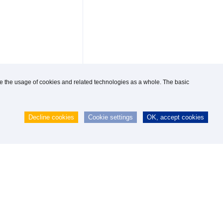
use the usage of cookies and related technologies as a whole. The basic
Decline cookies
Cookie settings
OK, accept cookies
H
|
webmaster@knipp.de