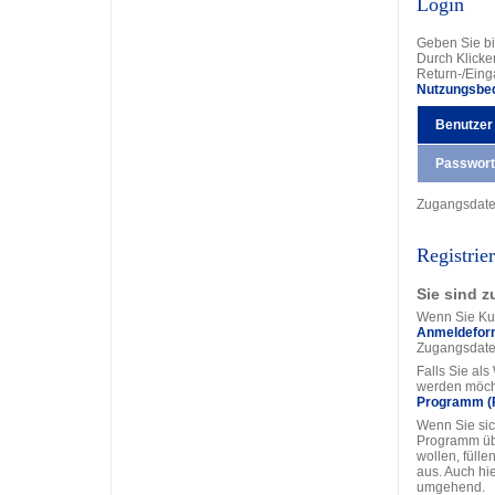
Login
Geben Sie bi
Durch Klicke
Return-/Eing
Nutzungsbe
Benutzer
Passwort
Zugangsdat
Registrie
Sie sind z
Wenn Sie Kun
Anmeldefor
Zugangsdate
Falls Sie al
werden möcht
Programm (
Wenn Sie sic
Programm üb
wollen, fülle
aus. Auch hi
umgehend.