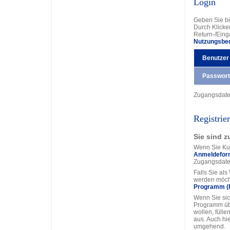
Login
Geben Sie bi
Durch Klicke
Return-/Eing
Nutzungsbe
Benutzer
Passwort
Zugangsdat
Registrie
Sie sind z
Wenn Sie Kun
Anmeldefor
Zugangsdate
Falls Sie al
werden möcht
Programm (
Wenn Sie sic
Programm üb
wollen, fülle
aus. Auch hi
umgehend.