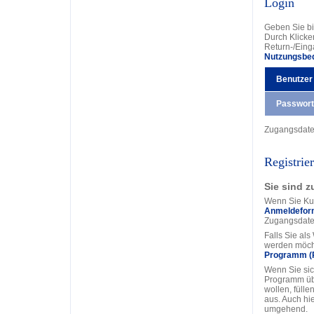
Login
Geben Sie bi
Durch Klicke
Return-/Eing
Nutzungsbe
Benutzer
Passwort
Zugangsdat
Registrie
Sie sind z
Wenn Sie Kun
Anmeldefor
Zugangsdate
Falls Sie al
werden möcht
Programm (
Wenn Sie sic
Programm üb
wollen, fülle
aus. Auch hi
umgehend.