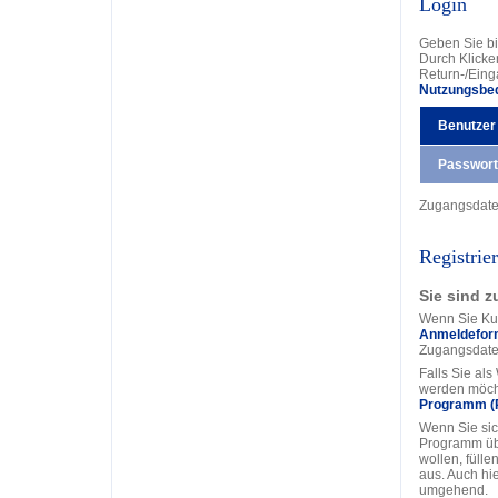
Login
Geben Sie bi
Durch Klicke
Return-/Eing
Nutzungsbe
Benutzer
Passwort
Zugangsdat
Registrie
Sie sind z
Wenn Sie Kun
Anmeldefor
Zugangsdate
Falls Sie al
werden möcht
Programm (
Wenn Sie sic
Programm üb
wollen, fülle
aus. Auch hi
umgehend.