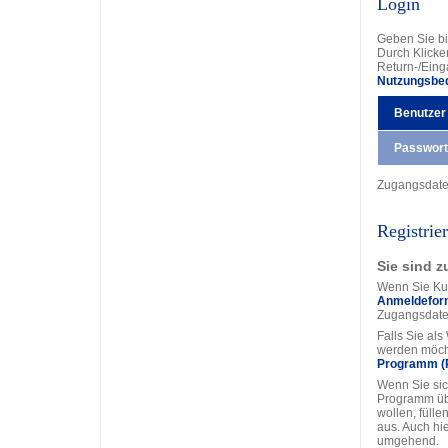
Login
Geben Sie bi
Durch Klicke
Return-/Eing
Nutzungsbe
Benutzer
Passwort
Zugangsdat
Registrie
Sie sind z
Wenn Sie Kun
Anmeldefor
Zugangsdate
Falls Sie al
werden möcht
Programm (
Wenn Sie sic
Programm üb
wollen, fülle
aus. Auch hi
umgehend.