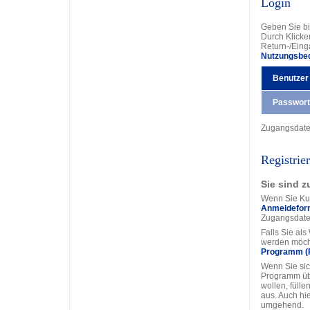
Login
Geben Sie bi
Durch Klicke
Return-/Eing
Nutzungsbe
Benutzer
Passwort
Zugangsdat
Registrie
Sie sind z
Wenn Sie Kun
Anmeldefor
Zugangsdate
Falls Sie al
werden möcht
Programm (
Wenn Sie sic
Programm üb
wollen, fülle
aus. Auch hi
umgehend.