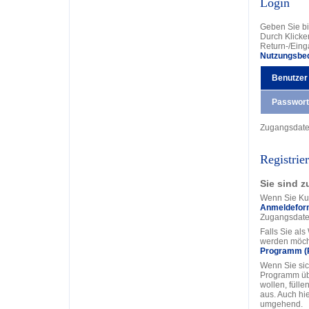
Login
Geben Sie bi
Durch Klicke
Return-/Eing
Nutzungsbe
Benutzer
Passwort
Zugangsdat
Registrie
Sie sind z
Wenn Sie Kun
Anmeldefor
Zugangsdate
Falls Sie al
werden möcht
Programm (
Wenn Sie sic
Programm üb
wollen, fülle
aus. Auch hi
umgehend.