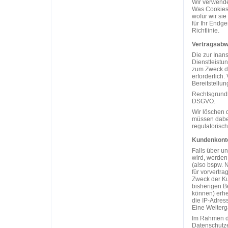
Wir verwende
Was Cookies 
wofür wir si
für Ihr Endge
Richtlinie.
Vertragsabw
Die zur Ina
Dienstleistu
zum Zweck de
erforderlich
Bereitstellun
Rechtsgrundlag
DSGVO.
Wir löschen 
müssen dabei
regulatorisc
Kundenkonto
Falls über un
wird, werden
(also bspw. 
für vorvertra
Zweck der Ku
bisherigen B
können) erhe
die IP-Adres
Eine Weiterga
Im Rahmen d
Datenschutze