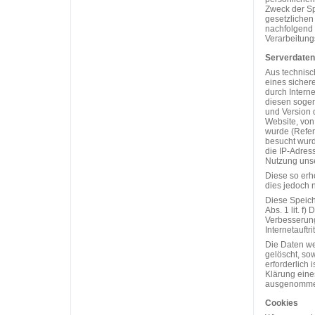
Zweck der Sp
gesetzlichen
nachfolgend 
Verarbeitung
Serverdaten
Aus technisc
eines sichere
durch Interne
diesen sogen
und Version 
Website, von 
wurde (Referr
besucht wurd
die IP-Adres
Nutzung unser
Diese so er
dies jedoch 
Diese Speich
Abs. 1 lit. f
Verbesserung,
Internetauftrit
Die Daten we
gelöscht, so
erforderlich 
Klärung eine
ausgenomme
Cookies