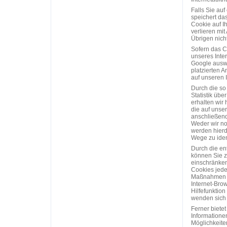
Falls Sie auf
speichert da
Cookie auf I
verlieren mit
Übrigen nicht
Sofern das Co
unseres Inter
Google auswe
platzierten 
auf unseren I
Durch die so
Statistik übe
erhalten wir 
die auf unse
anschließend 
Weder wir no
werden hierdu
Wege zu ident
Durch die en
können Sie z
einschränken
Cookies jeder
Maßnahmen h
Internet-Brow
Hilfefunktio
wenden sich 
Ferner biete
Informatione
Möglichkeite