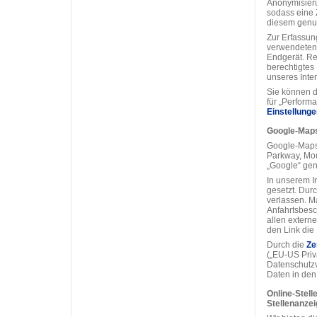
Anonymisieru
sodass eine
diesem genut
Zur Erfassun
verwendeten 
Endgerät. Rec
berechtigtes 
unseres Intern
Sie können d
für „Perform
Einstellunge
Google-Map
Google-Maps 
Parkway, Mou
„Google“ gen
In unserem In
gesetzt. Durc
verlassen. Ma
Anfahrtsbesc
allen extern
den Link die
Durch die
Ze
(„EU-US Priva
Datenschutzv
Daten in den
Online-Stell
Stellenanze