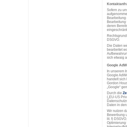
Kontaktanfr
Sofern zu un
aufgenommen
Bearbeitung 
Bearbeitung 
deren Bereits
eingeschränk
Rechtsgrundla
DSGVO.
Die Daten we
bearbeitet w
Aufbewahrung
sich etwaig 
Google AdWo
In unserem I
Google AdWor
handelt sich 
Gordon House
„Google“ gen
Durch die
Ze
(„EU-US Priva
Datenschutzv
Daten in den
Wir nutzen d
Bewerbung un
lit. f) DSGVO
Optimierung 
Internetauftrit