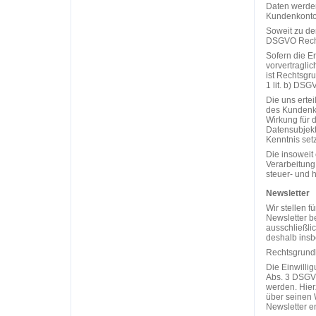
Daten werden
Kundenkonto
Soweit zu der 
DSGVO Rechts
Sofern die E
vorvertragli
ist Rechtsgru
1 lit. b) DSG
Die uns ertei
des Kundenko
Wirkung für 
Datensubjekt 
Kenntnis set
Die insoweit
Verarbeitung 
steuer- und 
Newsletter
Wir stellen 
Newsletter b
ausschließli
deshalb insb
Rechtsgrundla
Die Einwilli
Abs. 3 DSGVO
werden. Hierz
über seinen 
Newsletter e