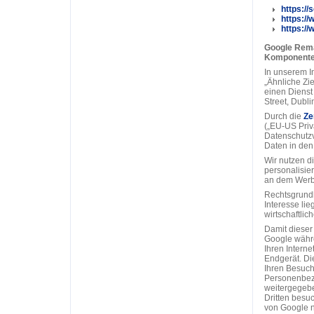
https://
https://
https://
Google Rema
Komponente
In unserem In
„Ähnliche Zie
einen Dienst
Street, Dubli
Durch die
Ze
(„EU-US Priva
Datenschutzv
Daten in den
Wir nutzen d
personalisier
an dem Werbe
Rechtsgrundla
Interesse lie
wirtschaftlich
Damit dieser
Google währe
Ihren Interne
Endgerät. Di
Ihren Besuch 
Personenbezo
weitergegeben
Dritten besu
von Google 