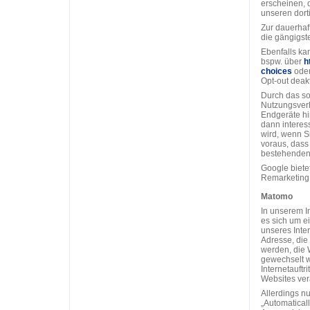
erscheinen, d
unseren dort
Zur dauerhaft
die gängigst
Ebenfalls ka
bspw. über
h
choices
ode
Opt-out deakt
Durch das so
Nutzungsver
Endgeräte hi
dann interes
wird, wenn S
voraus, dass
bestehenden
Google biete
Remarketing
Matomo
In unserem In
es sich um e
unseres Inter
Adresse, die 
werden, die W
gewechselt w
Internetauftr
Websites vera
Allerdings n
„Automaticall