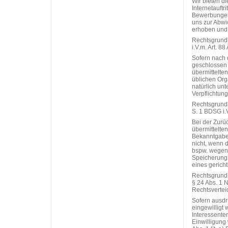
Wir bieten di
Internetauftr
Bewerbungen
uns zur Abwi
erhoben und 
Rechtsgrundl
i.V.m. Art. 8
Sofern nach 
geschlossen 
übermittelte
üblichen Org
natürlich un
Verpflichtung
Rechtsgrundla
S. 1 BDSG i.
Bei der Zurü
übermittelte
Bekanntgabe 
nicht, wenn 
bspw. wegen 
Speicherung 
eines gericht
Rechtsgrundla
§ 24 Abs. 1 N
Rechtsvertei
Sofern ausdr
eingewilligt 
Interessente
Einwilligung 