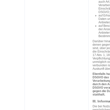
auch Art
Verarbei
Einschrä
DSGVO;
auf Erha
Daten un
Anbieter
auf Besc
der Ansi
Anbieter
Bestimmu
Darüber hinau
denen gegenü
sind, über j
die Einschrän
17 Abs. 1, 18
Verpflichtung
unmöglich od
verbunden is
Auskunft übe
Ebenfalls ha
DSGVO das R
Verarbeitung
durch den An
DSGVO verar
gegen die D
statthaft.
III. Infor
Die bei Nutzu
persönlichen