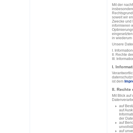
Mit der nach
insbesondere
Rechtsgrund
soweit wir e
Zwecke und M
informieren 
Optimierungs
eingesetzten
in wiederum 
Unsere Datens
I. Informatio
II. Rechte de
III. Informat
I. Informa
Verantwortlic
datenschutzr
ist dem
Impr
II. Rechte
Mit Blick au
Datenverarbe
auf Best
auf Ausk
Informat
der Date
auf Beri
unvollst
auf unve