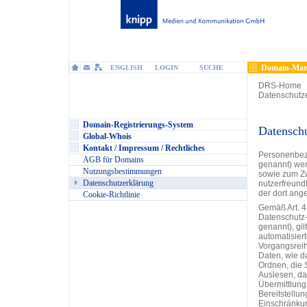
Domain-Man
ENGLISH
LOGIN
SUCHE
DRS-Home
Datenschutz
Domain-Registrierungs-System
Datenschu
Global-Whois
Kontakt / Impressum / Rechtliches
Personenbez
AGB für Domains
genannt) wer
Nutzungsbestimmungen
sowie zum Zw
Datenschutzerklärung
nutzerfreundl
der dort ang
Cookie-Richtlinie
Gemäß Art. 4 
Datenschutz
genannt), gil
automatisier
Vorgangsrei
Daten, wie d
Ordnen, die 
Auslesen, da
Übermittlung
Bereitstellun
Einschränkun