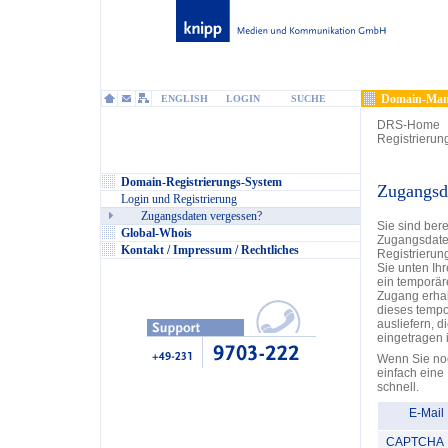
Domain-Man
ENGLISH
LOGIN
SUCHE
DRS-Home
Registrierun
Domain-Registrierungs-System
Zugangsd
Login und Registrierung
Zugangsdaten vergessen?
Sie sind ber
Global-Whois
Zugangsdate
Kontakt / Impressum / Rechtliches
Registrieru
Sie unten Ih
ein temporär
Zugang erhal
dieses tempo
ausliefern, 
eingetragen i
Wenn Sie noc
einfach eine
schnell.
E-Mail
CAPTCHA