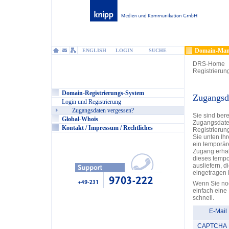
Domain-Man
ENGLISH
LOGIN
SUCHE
DRS-Home
Registrierun
Domain-Registrierungs-System
Zugangsd
Login und Registrierung
Zugangsdaten vergessen?
Sie sind ber
Global-Whois
Zugangsdate
Kontakt / Impressum / Rechtliches
Registrieru
Sie unten Ih
ein temporär
Zugang erhal
dieses tempo
ausliefern, 
eingetragen i
Wenn Sie noc
einfach eine
schnell.
E-Mail
CAPTCHA