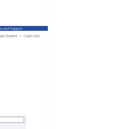
n und Support
ngs-System
>
Login und