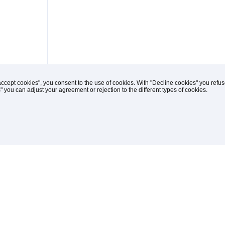
accept cookies", you consent to the use of cookies. With "Decline cookies" you ref
s" you can adjust your agreement or rejection to the different types of cookies.
(C) 1996-2026 Knipp Medien und Kommunikation
iches
drucken