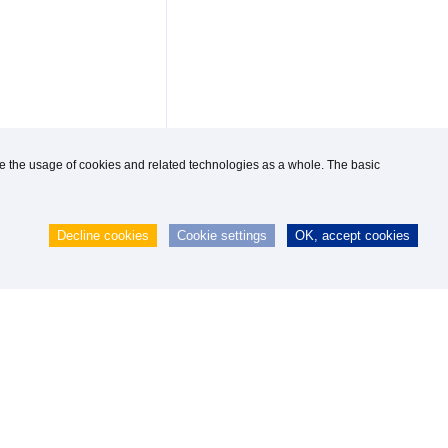
use the usage of cookies and related technologies as a whole. The basic
Decline cookies
Cookie settings
OK, accept cookies
 GmbH
|
webmaster@knipp.de