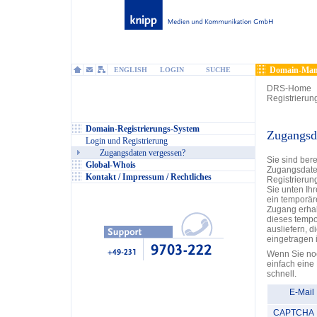
Domain-Man
ENGLISH
LOGIN
SUCHE
DRS-Home
Registrierun
Domain-Registrierungs-System
Zugangsd
Login und Registrierung
Zugangsdaten vergessen?
Sie sind ber
Global-Whois
Zugangsdate
Kontakt / Impressum / Rechtliches
Registrieru
Sie unten Ih
ein temporär
Zugang erhal
dieses tempo
ausliefern, 
eingetragen i
Wenn Sie noc
einfach eine
schnell.
E-Mail
CAPTCHA