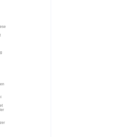
iese
t
ng
gen
i
et
der
zer