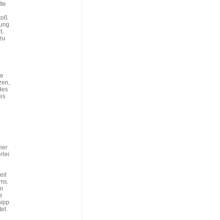
lte
toß
gung
t,
zu
ie
zen,
des
es
her
rlei
eit
ms.
en
e
nipp
et.