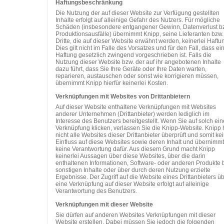
Haftungsbeschränkung
Die Nutzung der auf dieser Website zur Verfügung gestellten
Inhalte erfolgt auf alleinige Gefahr des Nutzers. Für mögliche
Schäden (insbesondere entgangener Gewinn, Datenverlust b
Produktionsausfälle) übernimmt Knipp, seine Lieferanten bzw.
Dritte, die auf dieser Website erwähnt werden, keinerlei Haftu
Dies gilt nicht im Falle des Vorsatzes und für den Fall, dass ei
Haftung gesetzlich zwingend vorgeschrieben ist. Falls die
Nutzung dieser Website bzw. der auf ihr angebotenen Inhalte
dazu führt, dass Sie Ihre Geräte oder Ihre Daten warten,
reparieren, austauschen oder sonst wie korrigieren müssen,
übernimmt Knipp hierfür keinerlei Kosten.
Verknüpfungen mit Websites von Drittanbietern
Auf dieser Website enthaltene Verknüpfungen mit Websites
anderer Unternehmen (Drittanbieter) werden lediglich im
Interesse des Benutzers bereitgestellt. Wenn Sie auf solch ein
Verknüpfung klicken, verlassen Sie die Knipp-Website. Knipp 
nicht alle Websites dieser Drittanbieter überprüft und somit ke
Einfluss auf diese Websites sowie deren Inhalt und übernimmt
keine Verantwortung dafür. Aus diesem Grund macht Knipp
keinerlei Aussagen über diese Websites, über die darin
enthaltenen Informationen, Software- oder anderen Produkte 
sonstigen Inhalte oder über durch deren Nutzung erzielte
Ergebnisse. Der Zugriff auf die Website eines Drittanbieters ü
eine Verknüpfung auf dieser Website erfolgt auf alleinige
Verantwortung des Benutzers.
Verknüpfungen mit dieser Website
Sie dürfen auf anderen Websites Verknüpfungen mit dieser
Website erstellen. Dabei müssen Sie jedoch die folgenden