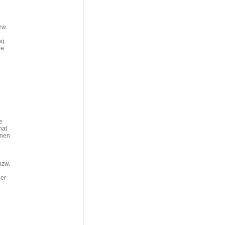
zw.
ng.
ne
e
hat
inen
bzw.
ber