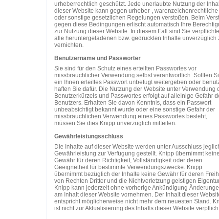
urheberrechtlich geschützt. Jede unerlaubte Nutzung der Inha
dieser Website kann gegen urheber-, warenzeichenrechtliche
oder sonstige gesetzlichen Regelungen verstoßen. Beim Vers
gegen diese Bedingungen erlischt automatisch Ihre Berechti
zur Nutzung dieser Website. In diesem Fall sind Sie verpflichte
alle heruntergeladenen bzw. gedruckten Inhalte unverzüglich 
vernichten.
Benutzername und Passwörter
Sie sind für den Schutz eines erteilten Passwortes vor
missbräuchlicher Verwendung selbst verantwortlich. Sollten S
ein Ihnen erteiltes Passwort unbefugt weitergeben oder benut
haften Sie dafür. Die Nutzung der Website unter Verwendung 
Benutzerkürzels und Passwortes erfolgt auf alleinige Gefahr d
Benutzers. Erhalten Sie davon Kenntnis, dass ein Passwort
unbeabsichtigt bekannt wurde oder eine sonstige Gefahr der
missbräuchlichen Verwendung eines Passwortes besteht,
müssen Sie dies Knipp unverzüglich mitteilen.
Gewährleistungsschluss
Die Inhalte auf dieser Website werden unter Ausschluss jeglic
Gewährleistung zur Verfügung gestellt. Knipp übernimmt keine
Gewähr für deren Richtigkeit, Vollständigkeit oder deren
Geeignetheit für bestimmte Verwendungszwecke. Knipp
übernimmt bezüglich der Inhalte keine Gewähr für deren Freih
von Rechten Dritter und die Nichtverletzung geistigen Eigentu
Knipp kann jederzeit ohne vorherige Ankündigung Änderung
am Inhalt dieser Website vornehmen. Der Inhalt dieser Websit
entspricht möglicherweise nicht mehr dem neuesten Stand. K
ist nicht zur Aktualisierung des Inhalts dieser Website verpflicht