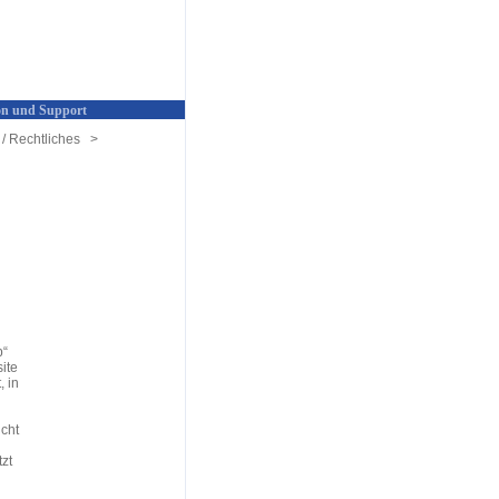
n und Support
/ Rechtliches
>
p“
ite
 in
icht
tzt