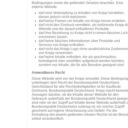
Bedingungen sowie die geltenden Gesetze beachten. Eine
externe Website
darf eine Verknüpfung zu Inhalten von Knipp herstellen,
diesen jedoch nicht replizieren.
darf keine Frames um Inhalte von Knipp herum erstellen.
darf nicht den Eindruck vermitteln, als befürworte Knipp d
Website und die darauf enthaltenen Produkte.
darf ihre Beziehung zu Knipp nicht in einem falschen Lich
erscheinen lassen.
darf keine falschen Informationen über Produkte und
Services von Knipp enthalten.
darf nicht das Knipp-Logo ohne ausdrückliche Zustimmu
von Knipp verwenden.
darf keine Inhalte enthalten, die als geschmacklos,
beleidigend oder umstritten aufgefasst werden könnten,
sondern nur Inhalte, die für alle Benutzer geeignet sind.
Anwendbares Recht
Diese Website wird von der Knipp verwaltet. Diese Bedingun
unterliegen dem Recht der Bundesrepublik Deutschland.
Gerichtsstand für alle Rechtsstreitigkeiten ist für Kaufleute
Dortmund, Bundesrepublik Deutschland. Knipp macht keinerle
Aussagen darüber, ob die Inhalte dieser Website für den
Gebrauch außerhalb der Bundesrepublik Deutschland geeign
sind oder ob der Zugriff auf Inhalte dieser Website außerhalb 
Bundesrepublik Deutschland zulässig ist; ein solcher Zugriff
geschieht auf eigene Veranlassung und Gefahr. Für die
Einhaltung des jeweils geltenden lokalen Rechts ist der Benut
selbst verantwortlich.