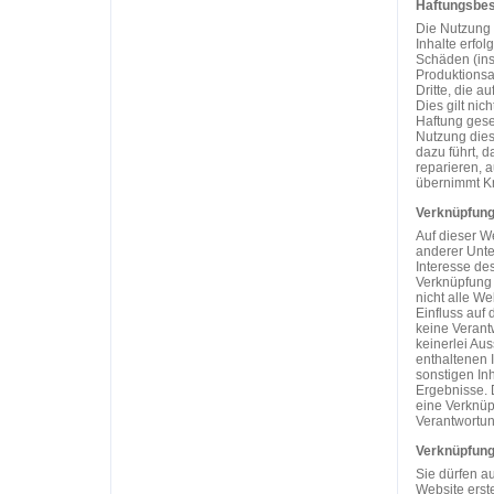
Haftungsbe
Die Nutzung 
Inhalte erfol
Schäden (ins
Produktionsa
Dritte, die a
Dies gilt nic
Haftung geset
Nutzung dies
dazu führt, d
reparieren, 
übernimmt Kni
Verknüpfung
Auf dieser W
anderer Unte
Interesse des
Verknüpfung 
nicht alle We
Einfluss auf
keine Verant
keinerlei Au
enthaltenen 
sonstigen In
Ergebnisse. D
eine Verknüpf
Verantwortun
Verknüpfung
Sie dürfen a
Website erst