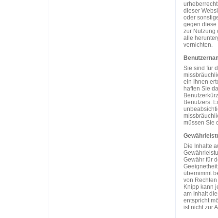
urheberrecht
dieser Websi
oder sonstig
gegen diese 
zur Nutzung d
alle herunte
vernichten.
Benutzerna
Sie sind für 
missbräuchli
ein Ihnen er
haften Sie d
Benutzerkürz
Benutzers. E
unbeabsichti
missbräuchli
müssen Sie d
Gewährleist
Die Inhalte a
Gewährleistu
Gewähr für de
Geeignetheit
übernimmt be
von Rechten 
Knipp kann j
am Inhalt di
entspricht m
ist nicht zur 