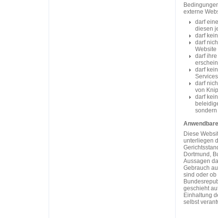
Bedingungen 
externe Web
darf ein
diesen j
darf kei
darf nic
Website 
darf ihr
erschein
darf kei
Services
darf nic
von Kni
darf kei
beleidig
sondern 
Anwendbare
Diese Websit
unterliegen 
Gerichtsstand
Dortmund, Bu
Aussagen dar
Gebrauch au
sind oder ob 
Bundesrepubli
geschieht au
Einhaltung d
selbst verant