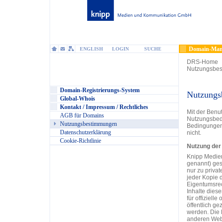
Domain-Man
ENGLISH
LOGIN
SUCHE
DRS-Home
Nutzungsbe
Domain-Registrierungs-System
Nutzungs
Global-Whois
Kontakt / Impressum / Rechtliches
Mit der Benu
AGB für Domains
Nutzungsbedi
Nutzungsbestimmungen
Bedingungen 
Datenschutzerklärung
nicht.
Cookie-Richtlinie
Nutzung der
Knipp Medie
genannt) ges
nur zu priva
jeder Kopie d
Eigentumsrec
Inhalte diese
für offiziell
öffentlich ge
werden. Die 
anderen Websi