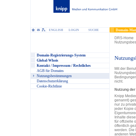
Domain-Man
ENGLISH
LOGIN
SUCHE
DRS-Home
Nutzungsbe
Domain-Registrierungs-System
Nutzungs
Global-Whois
Kontakt / Impressum / Rechtliches
Mit der Benu
AGB für Domains
Nutzungsbedi
Nutzungsbestimmungen
Bedingungen 
Datenschutzerklärung
nicht.
Cookie-Richtlinie
Nutzung der
Knipp Medie
genannt) ges
nur zu priva
jeder Kopie d
Eigentumsrec
Inhalte diese
für offiziell
öffentlich ge
werden. Die 
anderen Websi