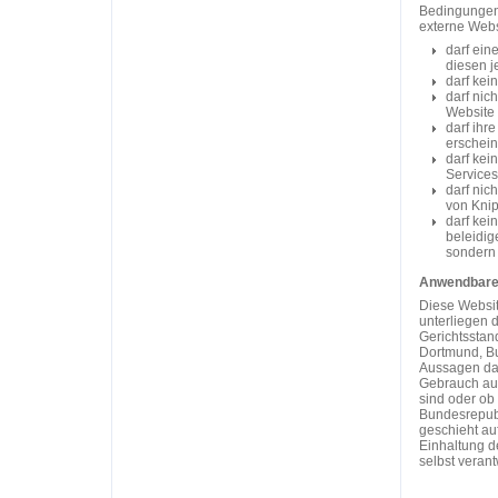
Bedingungen 
externe Web
darf ein
diesen j
darf kei
darf nic
Website 
darf ihr
erschein
darf kei
Services
darf nic
von Kni
darf kei
beleidig
sondern 
Anwendbare
Diese Websit
unterliegen 
Gerichtsstand
Dortmund, Bu
Aussagen dar
Gebrauch au
sind oder ob 
Bundesrepubli
geschieht au
Einhaltung d
selbst verant