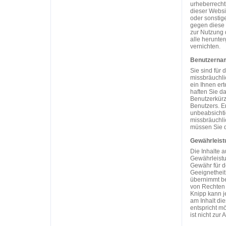
urheberrecht
dieser Websi
oder sonstig
gegen diese 
zur Nutzung d
alle herunte
vernichten.
Benutzerna
Sie sind für 
missbräuchli
ein Ihnen er
haften Sie d
Benutzerkürz
Benutzers. E
unbeabsichti
missbräuchli
müssen Sie d
Gewährleist
Die Inhalte a
Gewährleistu
Gewähr für de
Geeignetheit
übernimmt be
von Rechten 
Knipp kann j
am Inhalt di
entspricht m
ist nicht zur 