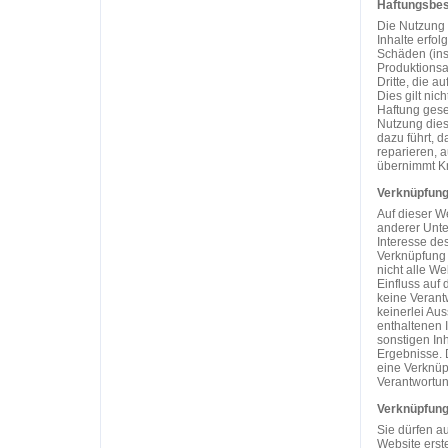
Haftungsbe
Die Nutzung 
Inhalte erfol
Schäden (ins
Produktionsa
Dritte, die a
Dies gilt nic
Haftung geset
Nutzung dies
dazu führt, d
reparieren, 
übernimmt Kni
Verknüpfung
Auf dieser W
anderer Unte
Interesse des
Verknüpfung 
nicht alle We
Einfluss auf
keine Verant
keinerlei Au
enthaltenen 
sonstigen In
Ergebnisse. D
eine Verknüpf
Verantwortun
Verknüpfung
Sie dürfen a
Website erst