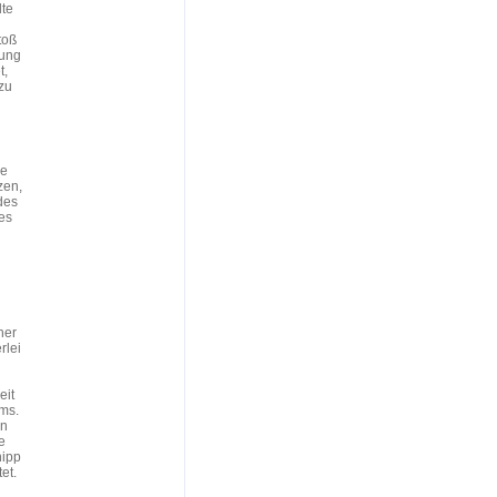
lte
toß
gung
t,
zu
ie
zen,
des
es
her
rlei
eit
ms.
en
e
nipp
et.