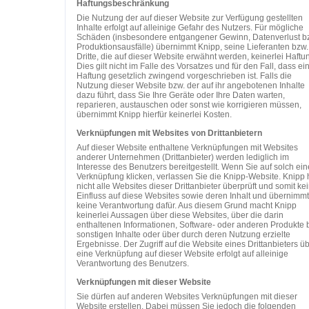
Haftungsbeschränkung
Die Nutzung der auf dieser Website zur Verfügung gestellten
Inhalte erfolgt auf alleinige Gefahr des Nutzers. Für mögliche
Schäden (insbesondere entgangener Gewinn, Datenverlust b
Produktionsausfälle) übernimmt Knipp, seine Lieferanten bzw.
Dritte, die auf dieser Website erwähnt werden, keinerlei Haftu
Dies gilt nicht im Falle des Vorsatzes und für den Fall, dass ei
Haftung gesetzlich zwingend vorgeschrieben ist. Falls die
Nutzung dieser Website bzw. der auf ihr angebotenen Inhalte
dazu führt, dass Sie Ihre Geräte oder Ihre Daten warten,
reparieren, austauschen oder sonst wie korrigieren müssen,
übernimmt Knipp hierfür keinerlei Kosten.
Verknüpfungen mit Websites von Drittanbietern
Auf dieser Website enthaltene Verknüpfungen mit Websites
anderer Unternehmen (Drittanbieter) werden lediglich im
Interesse des Benutzers bereitgestellt. Wenn Sie auf solch ein
Verknüpfung klicken, verlassen Sie die Knipp-Website. Knipp 
nicht alle Websites dieser Drittanbieter überprüft und somit ke
Einfluss auf diese Websites sowie deren Inhalt und übernimmt
keine Verantwortung dafür. Aus diesem Grund macht Knipp
keinerlei Aussagen über diese Websites, über die darin
enthaltenen Informationen, Software- oder anderen Produkte 
sonstigen Inhalte oder über durch deren Nutzung erzielte
Ergebnisse. Der Zugriff auf die Website eines Drittanbieters ü
eine Verknüpfung auf dieser Website erfolgt auf alleinige
Verantwortung des Benutzers.
Verknüpfungen mit dieser Website
Sie dürfen auf anderen Websites Verknüpfungen mit dieser
Website erstellen. Dabei müssen Sie jedoch die folgenden