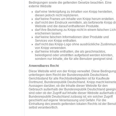
Bedingungen sowie die geltenden Gesetze beachten. Eine
externe Website
darf eine Verknüpfung zu Inhalten von Knipp herstellen,
diesen jedoch nicht replizieren.
darf keine Frames um Inhalte von Knipp herum erstellen.
darf nicht den Eindruck vermitteln, als befürworte Knipp d
Website und die darauf enthaltenen Produkte.
darf ihre Beziehung zu Knipp nicht in einem falschen Lich
erscheinen lassen.
darf keine falschen Informationen über Produkte und
Services von Knipp enthalten.
darf nicht das Knipp-Logo ohne ausdrückliche Zustimmu
von Knipp verwenden.
darf keine Inhalte enthalten, die als geschmacklos,
beleidigend oder umstritten aufgefasst werden könnten,
sondern nur Inhalte, die für alle Benutzer geeignet sind.
Anwendbares Recht
Diese Website wird von der Knipp verwaltet. Diese Bedingun
unterliegen dem Recht der Bundesrepublik Deutschland.
Gerichtsstand für alle Rechtsstreitigkeiten ist für Kaufleute
Dortmund, Bundesrepublik Deutschland. Knipp macht keinerle
Aussagen darüber, ob die Inhalte dieser Website für den
Gebrauch außerhalb der Bundesrepublik Deutschland geeign
sind oder ob der Zugriff auf Inhalte dieser Website außerhalb 
Bundesrepublik Deutschland zulässig ist; ein solcher Zugriff
geschieht auf eigene Veranlassung und Gefahr. Für die
Einhaltung des jeweils geltenden lokalen Rechts ist der Benut
selbst verantwortlich.