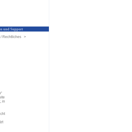
n und Support
/ Rechtliches
>
p“
ite
 in
icht
tzt