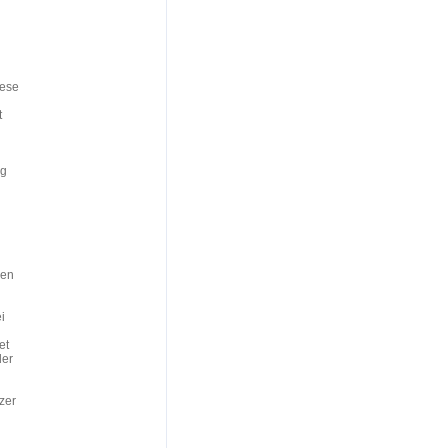
iese
t
ng
gen
i
et
der
zer