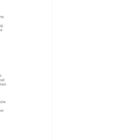
zw.
ng.
ne
e
hat
inen
bzw.
ber