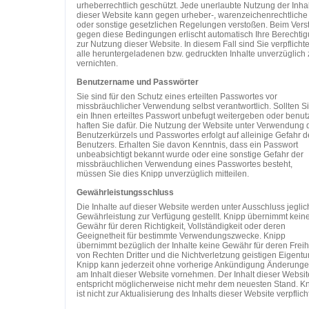
urheberrechtlich geschützt. Jede unerlaubte Nutzung der Inha
dieser Website kann gegen urheber-, warenzeichenrechtliche
oder sonstige gesetzlichen Regelungen verstoßen. Beim Vers
gegen diese Bedingungen erlischt automatisch Ihre Berechti
zur Nutzung dieser Website. In diesem Fall sind Sie verpflichte
alle heruntergeladenen bzw. gedruckten Inhalte unverzüglich 
vernichten.
Benutzername und Passwörter
Sie sind für den Schutz eines erteilten Passwortes vor
missbräuchlicher Verwendung selbst verantwortlich. Sollten S
ein Ihnen erteiltes Passwort unbefugt weitergeben oder benut
haften Sie dafür. Die Nutzung der Website unter Verwendung 
Benutzerkürzels und Passwortes erfolgt auf alleinige Gefahr d
Benutzers. Erhalten Sie davon Kenntnis, dass ein Passwort
unbeabsichtigt bekannt wurde oder eine sonstige Gefahr der
missbräuchlichen Verwendung eines Passwortes besteht,
müssen Sie dies Knipp unverzüglich mitteilen.
Gewährleistungsschluss
Die Inhalte auf dieser Website werden unter Ausschluss jeglic
Gewährleistung zur Verfügung gestellt. Knipp übernimmt keine
Gewähr für deren Richtigkeit, Vollständigkeit oder deren
Geeignetheit für bestimmte Verwendungszwecke. Knipp
übernimmt bezüglich der Inhalte keine Gewähr für deren Freih
von Rechten Dritter und die Nichtverletzung geistigen Eigentu
Knipp kann jederzeit ohne vorherige Ankündigung Änderung
am Inhalt dieser Website vornehmen. Der Inhalt dieser Websit
entspricht möglicherweise nicht mehr dem neuesten Stand. K
ist nicht zur Aktualisierung des Inhalts dieser Website verpflicht