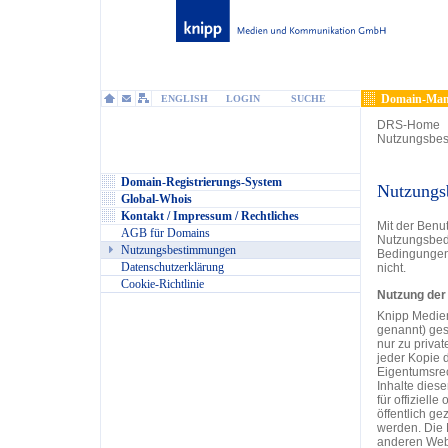
Domain-Man
ENGLISH
LOGIN
SUCHE
DRS-Home
Nutzungsbe
Domain-Registrierungs-System
Nutzungs
Global-Whois
Kontakt / Impressum / Rechtliches
Mit der Benu
AGB für Domains
Nutzungsbedi
Nutzungsbestimmungen
Bedingungen 
Datenschutzerklärung
nicht.
Cookie-Richtlinie
Nutzung der
Knipp Medie
genannt) ges
nur zu priva
jeder Kopie d
Eigentumsrec
Inhalte diese
für offiziell
öffentlich ge
werden. Die 
anderen Websi