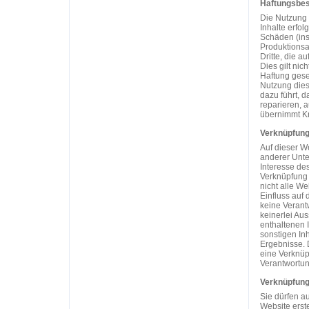
Haftungsbe
Die Nutzung 
Inhalte erfol
Schäden (ins
Produktionsa
Dritte, die a
Dies gilt nic
Haftung geset
Nutzung dies
dazu führt, d
reparieren, 
übernimmt Kni
Verknüpfung
Auf dieser W
anderer Unte
Interesse des
Verknüpfung 
nicht alle We
Einfluss auf
keine Verant
keinerlei Au
enthaltenen 
sonstigen In
Ergebnisse. D
eine Verknüpf
Verantwortun
Verknüpfung
Sie dürfen a
Website erst