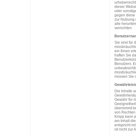
urheberrecht
dieser Websi
oder sonstig
gegen diese 
zur Nutzung d
alle herunte
vernichten.
Benutzerna
Sie sind für 
missbräuchli
ein Ihnen er
haften Sie d
Benutzerkürz
Benutzers. E
unbeabsichti
missbräuchli
müssen Sie d
Gewährleist
Die Inhalte a
Gewährleistu
Gewähr für de
Geeignetheit
übernimmt be
von Rechten 
Knipp kann j
am Inhalt di
entspricht m
ist nicht zur 