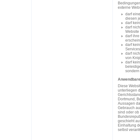
Bedingungen 
externe Web
darf ein
diesen j
darf kei
darf nic
Website 
darf ihr
erschein
darf kei
Services
darf nic
von Kni
darf kei
beleidig
sondern 
Anwendbare
Diese Websit
unterliegen 
Gerichtsstand
Dortmund, Bu
Aussagen dar
Gebrauch au
sind oder ob 
Bundesrepubli
geschieht au
Einhaltung d
selbst verant