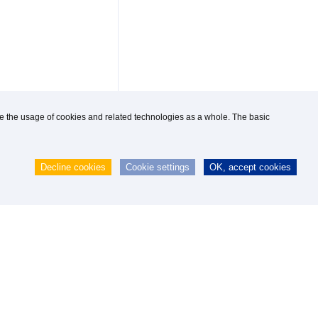
use the usage of cookies and related technologies as a whole. The basic
Decline cookies
Cookie settings
OK, accept cookies
 GmbH
|
webmaster@knipp.de