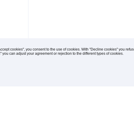
accept cookies", you consent to the use of cookies. With "Decline cookies" you ref
s" you can adjust your agreement or rejection to the different types of cookies.
(C) 1996-2026 Knipp Medien und Kommunikation
iches
drucken