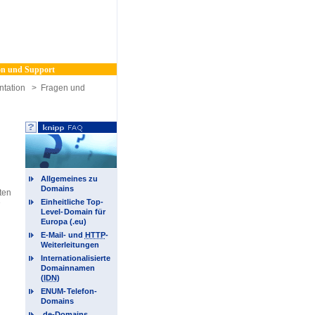
n und Support
tation
>
Fragen und
Allgemeines zu
Domains
ten
e
Einheitliche Top-
Level-
Domain für
Europa (.eu)
E-Mail- und
HTTP
-
Weiterleitungen
Internationalisierte
Domainnamen
(
IDN
)
ENUM-
Telefon-
Domains
.de-Domains