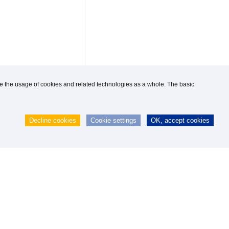
use the usage of cookies and related technologies as a whole. The basic
Decline cookies
Cookie settings
OK, accept cookies
 GmbH
|
webmaster@knipp.de