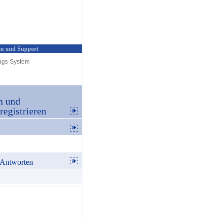
n und Support
ngs-System
n und
egistrieren
 Antworten