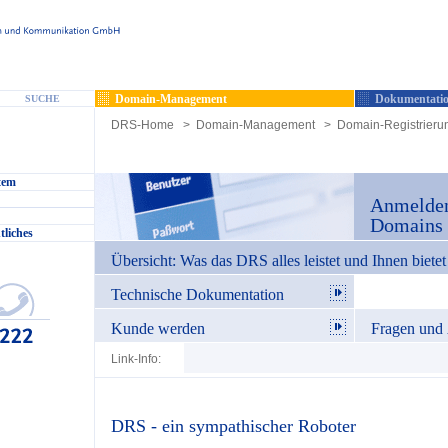
Domain-Management
Dokumentatio
SUCHE
DRS-Home
>
Domain-Management
>
Domain-Registrieru
tem
Anmelde
Domains r
tliches
Übersicht: Was das DRS alles leistet und Ihnen bietet
Technische Dokumentation
Kunde werden
Fragen und
Link-Info:
DRS - ein sympathischer Roboter