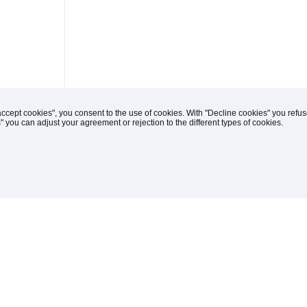
accept cookies", you consent to the use of cookies. With "Decline cookies" you ref
s" you can adjust your agreement or rejection to the different types of cookies.
(C) 1996-2026 Knipp Medien und Kommunikation
iches
drucken