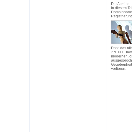
Die Abkürzun
In diesem Te
Domainnamen 
Registrierun
Dass das alle
270.000 Java
modernen, ob
ausgesproche
Gegebenheite
verlieren.