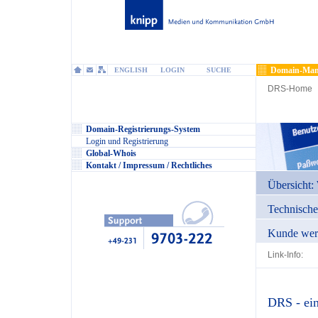
Domain-Man
ENGLISH
LOGIN
SUCHE
DRS-Home
Domain-Registrierungs-System
Login und Registrierung
Global-Whois
Kontakt / Impressum / Rechtliches
Übersicht: 
Technisch
Kunde wer
Link-Info:
DRS - ein