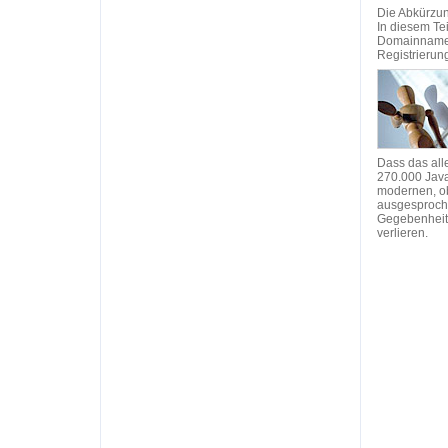
Die Abkürzun
In diesem Te
Domainnamen 
Registrierun
Dass das alle
270.000 Java
modernen, ob
ausgesproche
Gegebenheite
verlieren.