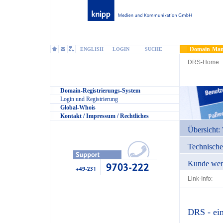
Domain-Man
ENGLISH
LOGIN
SUCHE
DRS-Home
Domain-Registrierungs-System
Login und Registrierung
Global-Whois
Kontakt / Impressum / Rechtliches
Übersicht: 
Technisch
Kunde wer
Link-Info:
DRS - ein