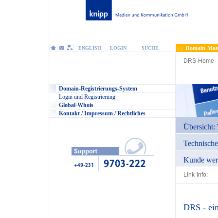
Domain-Man
ENGLISH
LOGIN
SUCHE
DRS-Home
Domain-Registrierungs-System
Login und Registrierung
Global-Whois
Kontakt / Impressum / Rechtliches
Übersicht: 
Technisch
Kunde wer
Link-Info:
DRS - ein