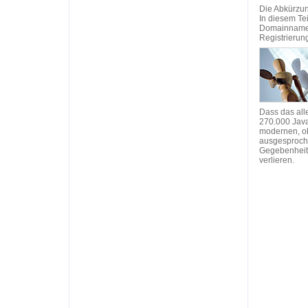
Die Abkürzun
In diesem Te
Domainnamen 
Registrierun
Dass das alle
270.000 Java
modernen, ob
ausgesproche
Gegebenheite
verlieren.