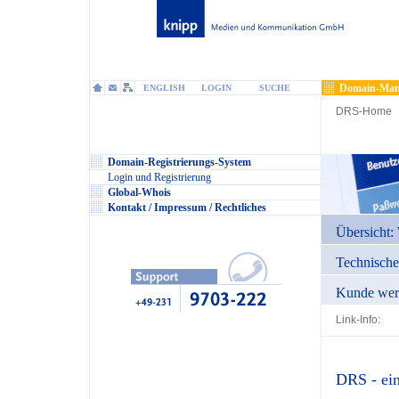
Domain-Man
ENGLISH
LOGIN
SUCHE
DRS-Home
Domain-Registrierungs-System
Login und Registrierung
Global-Whois
Kontakt / Impressum / Rechtliches
Übersicht: 
Technisch
Kunde wer
Link-Info:
DRS - ein