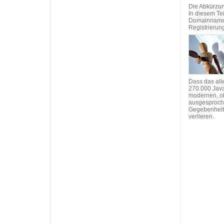
Die Abkürzun
In diesem Te
Domainnamen 
Registrierun
Dass das alle
270.000 Java
modernen, ob
ausgesproche
Gegebenheite
verlieren.