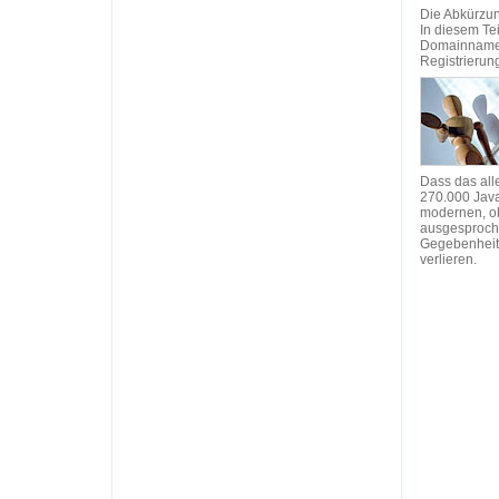
Die Abkürzun
In diesem Te
Domainnamen 
Registrierun
Dass das alle
270.000 Java
modernen, ob
ausgesproche
Gegebenheite
verlieren.