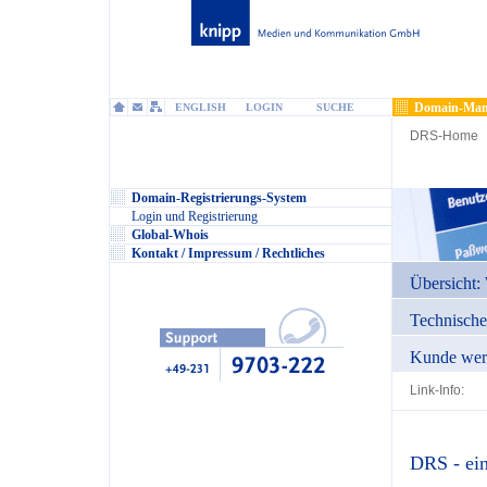
Domain-Man
ENGLISH
LOGIN
SUCHE
DRS-Home
Domain-Registrierungs-System
Login und Registrierung
Global-Whois
Kontakt / Impressum / Rechtliches
Übersicht: 
Technisch
Kunde wer
Link-Info:
DRS - ein