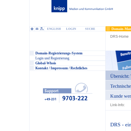
Domain-Man
ENGLISH
LOGIN
SUCHE
DRS-Home
Domain-Registrierungs-System
Login und Registrierung
Global-Whois
Kontakt / Impressum / Rechtliches
Übersicht: 
Technisch
Kunde wer
Link-Info:
DRS - ein