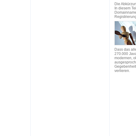
Die Abkürzun
In diesem Te
Domainnamen 
Registrierun
Dass das alle
270.000 Java
modernen, ob
ausgesproche
Gegebenheite
verlieren.