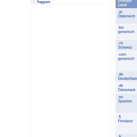
Domain
Support
Land
.at
Österreich
.biz
generisch
.ch
Schweiz
.com
generisch
.de
Deutschla
.dk
Dänemark
.es
Spanien
.fi
Finnland
.fr