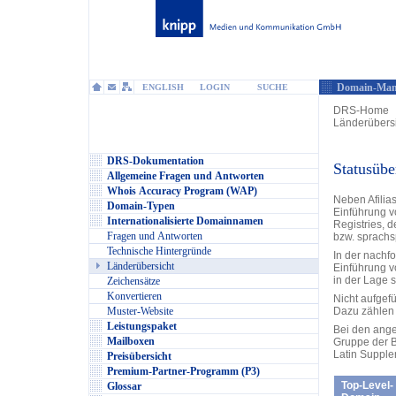
Domain-Man
ENGLISH
LOGIN
SUCHE
DRS-Home
Länderübersi
DRS-Dokumentation
Statusübe
Allgemeine Fragen und Antworten
Whois Accuracy Program (WAP)
Neben Afilias
Domain-Typen
Einführung v
Internationalisierte Domainnamen
Registries, 
Fragen und Antworten
bzw. sprachs
Technische Hintergründe
In der nachfo
Länderübersicht
Einführung v
in der Lage s
Zeichensätze
Konvertieren
Nicht aufgefü
Muster-Website
Dazu zählen 
Leistungspaket
Bei den ange
Mailboxen
Gruppe der B
Latin Supple
Preisübersicht
Premium-Partner-Programm (P3)
Top-Level-
Glossar