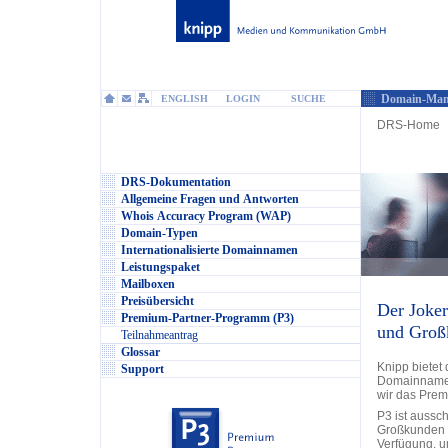
Domain-Man
ENGLISH
LOGIN
SUCHE
DRS-Home
DRS-Dokumentation
Allgemeine Fragen und Antworten
Whois Accuracy Program (WAP)
Domain-Typen
Internationalisierte Domainnamen
Leistungspaket
Mailboxen
Preisübersicht
Der Joker
Premium-Partner-Programm (P3)
und Groß
Teilnahmeantrag
Glossar
Knipp bietet 
Support
Domainnamen
wir das Prem
P3 ist aussch
Großkunden k
Verfügung, u