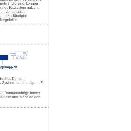
notwendig sind, können
trales Faxsystem nutzen.
den von unserem
n den zuständigen
tergeleitet.
tisches Domain-
s-System hat eine eigene E-
Sie Domainanträge immer
Adresse und
nicht
an den