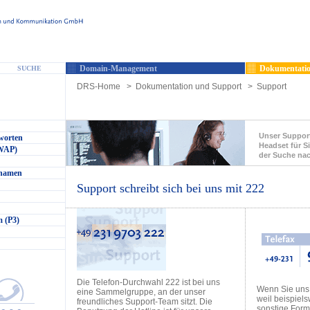
Domain-Management
Dokumentatio
SUCHE
DRS-Home
>
Dokumentation und Support
>
Support
Unser Support
worten
Headset für Si
(WAP)
der Suche na
nnamen
Support schreibt sich bei uns mit 222
 (P3)
Die Telefon-Durchwahl 222 ist bei uns
Wenn Sie uns
eine Sammelgruppe, an der unser
weil beispiel
freundliches Support-Team sitzt. Die
sonstige Formu