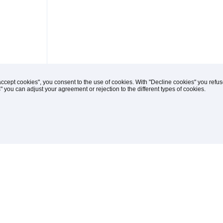
accept cookies", you consent to the use of cookies. With "Decline cookies" you ref
s" you can adjust your agreement or rejection to the different types of cookies.
(C) 1996-2026 Knipp Medien und Kommunikation
iches
drucken