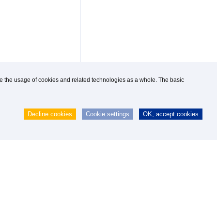
use the usage of cookies and related technologies as a whole. The basic
Decline cookies
Cookie settings
OK, accept cookies
 GmbH
|
webmaster@knipp.de