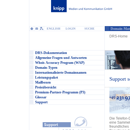
Domain-Man
ENGLISH
LOGIN
SUCHE
DRS-Home
DRS-Dokumentation
Allgemeine Fragen und Antworten
Whois Accuracy Program (WAP)
Domain-Typen
Internationalisierte Domainnamen
Leistungspaket
Support s
Mailboxen
Preisübersicht
Premium-Partner-Programm (P3)
Glossar
Support
Die Telefon-
eine Sammel
freundliches 