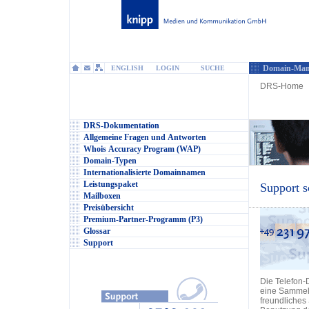
Domain-Man
ENGLISH
LOGIN
SUCHE
DRS-Home
DRS-Dokumentation
Allgemeine Fragen und Antworten
Whois Accuracy Program (WAP)
Domain-Typen
Internationalisierte Domainnamen
Leistungspaket
Support s
Mailboxen
Preisübersicht
Premium-Partner-Programm (P3)
Glossar
Support
Die Telefon-
eine Sammel
freundliches 